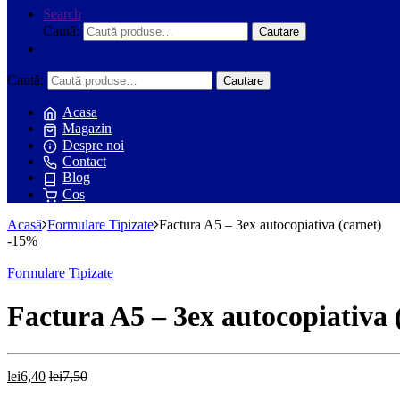
Search
Caută:
Cautare
Caută:
Cautare
Acasa
Magazin
Despre noi
Contact
Blog
Cos
Acasă
Formulare Tipizate
Factura A5 – 3ex autocopiativa (carnet)
-
15%
Formulare Tipizate
Factura A5 – 3ex autocopiativa 
lei
6,40
lei
7,50