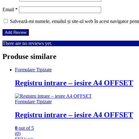
Email
*
Salvează-mi numele, emailul și site-ul web în acest navigator pent
There are no reviews yet.
Produse similare
Formulare Tipizate
Registru intrare – iesire A4 OFFSET
Formulare Tipizate
Registru intrare – iesire A4 OFFSET
0
out of 5
(0)