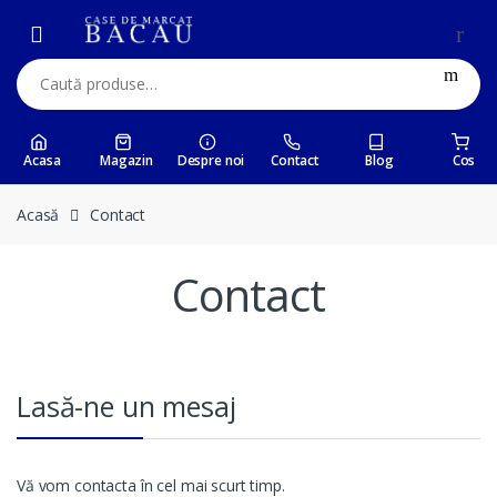
Skip
Skip
to
to
navigation
content
Caută:
Acasa
Magazin
Despre noi
Contact
Blog
Cos
Acasă
Contact
Contact
Lasă-ne un mesaj
Vă vom contacta în cel mai scurt timp.