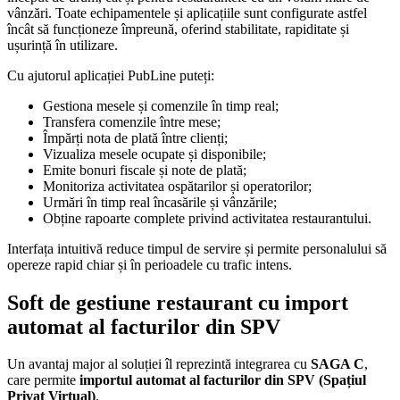
vânzări. Toate echipamentele și aplicațiile sunt configurate astfel
încât să funcționeze împreună, oferind stabilitate, rapiditate și
ușurință în utilizare.
Cu ajutorul aplicației PubLine puteți:
Gestiona mesele și comenzile în timp real;
Transfera comenzile între mese;
Împărți nota de plată între clienți;
Vizualiza mesele ocupate și disponibile;
Emite bonuri fiscale și note de plată;
Monitoriza activitatea ospătarilor și operatorilor;
Urmări în timp real încasările și vânzările;
Obține rapoarte complete privind activitatea restaurantului.
Interfața intuitivă reduce timpul de servire și permite personalului să
opereze rapid chiar și în perioadele cu trafic intens.
Soft de gestiune restaurant cu import
automat al facturilor din SPV
Un avantaj major al soluției îl reprezintă integrarea cu
SAGA C
,
care permite
importul automat al facturilor din SPV (Spațiul
Privat Virtual)
.