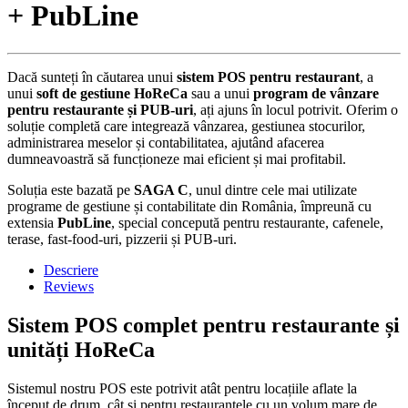
+ PubLine
Dacă sunteți în căutarea unui
sistem POS pentru restaurant
, a
unui
soft de gestiune HoReCa
sau a unui
program de vânzare
pentru restaurante și PUB-uri
, ați ajuns în locul potrivit. Oferim o
soluție completă care integrează vânzarea, gestiunea stocurilor,
administrarea meselor și contabilitatea, ajutând afacerea
dumneavoastră să funcționeze mai eficient și mai profitabil.
Soluția este bazată pe
SAGA C
, unul dintre cele mai utilizate
programe de gestiune și contabilitate din România, împreună cu
extensia
PubLine
, special concepută pentru restaurante, cafenele,
terase, fast-food-uri, pizzerii și PUB-uri.
Descriere
Reviews
Sistem POS complet pentru restaurante și
unități HoReCa
Sistemul nostru POS este potrivit atât pentru locațiile aflate la
început de drum, cât și pentru restaurantele cu un volum mare de