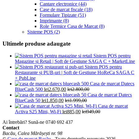
Cantare electronice
(44)
Case de marcat fiscale
(18)
Formulare Tipizate
(51)
Imprimante
(8)
Role Termice Casa de Marcat
(8)
Sisteme POS
(2)
Ultimele produse adaugate
Sistem POS pentru
Magazine și Retail | Soft de Gestiune SAGA C + MarketLine
Sistem POS pentru
Restaurante și PUB-uri | Soft de Gestiune HoReCa SAGA C
+ PubLine
Casa de marcat Datecs
BlueCash 500
lei
2.670,00
lei
2.800,00
Casa de marcat Datecs
BlueCash 50
lei
1.850,00
lei
1.999,00
Casa de marcat
Activa S25 Mini, Wi-Fi
lei
885,00
lei
949,00
Ai întrebări? Sună-ne
0740 692 437
Contact
Bacău, Calea Mărășești nr. 98
©
Case de marcat Bacău
- Toate drepturile rezervate 2026