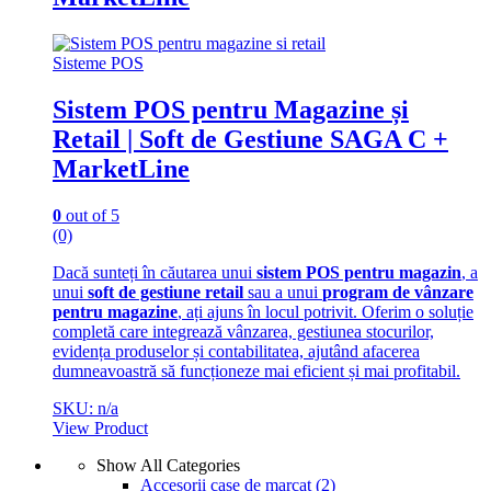
Sisteme POS
Sistem POS pentru Magazine și
Retail | Soft de Gestiune SAGA C +
MarketLine
0
out of 5
(0)
Dacă sunteți în căutarea unui
sistem POS pentru magazin
, a
unui
soft de gestiune retail
sau a unui
program de vânzare
pentru magazine
, ați ajuns în locul potrivit. Oferim o soluție
completă care integrează vânzarea, gestiunea stocurilor,
evidența produselor și contabilitatea, ajutând afacerea
dumneavoastră să funcționeze mai eficient și mai profitabil.
SKU: n/a
View Product
Show All Categories
Accesorii case de marcat
(2)