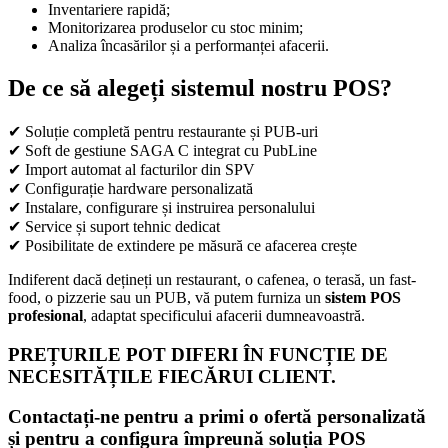
Inventariere rapidă;
Monitorizarea produselor cu stoc minim;
Analiza încasărilor și a performanței afacerii.
De ce să alegeți sistemul nostru POS?
✔ Soluție completă pentru restaurante și PUB-uri
✔ Soft de gestiune SAGA C integrat cu PubLine
✔ Import automat al facturilor din SPV
✔ Configurație hardware personalizată
✔ Instalare, configurare și instruirea personalului
✔ Service și suport tehnic dedicat
✔ Posibilitate de extindere pe măsură ce afacerea crește
Indiferent dacă dețineți un restaurant, o cafenea, o terasă, un fast-
food, o pizzerie sau un PUB, vă putem furniza un
sistem POS
profesional
, adaptat specificului afacerii dumneavoastră.
PREȚURILE POT DIFERI ÎN FUNCȚIE DE
NECESITĂȚILE FIECĂRUI CLIENT.
Contactați-ne pentru a primi o ofertă personalizată
și pentru a configura împreună soluția POS