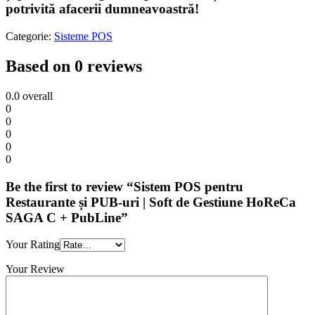
potrivită afacerii dumneavoastră!
Categorie:
Sisteme POS
Based on 0 reviews
0.0
overall
0
0
0
0
0
Be the first to review “Sistem POS pentru
Restaurante și PUB-uri | Soft de Gestiune HoReCa
SAGA C + PubLine”
Your Rating
Your Review