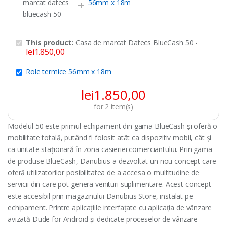
This product:
Casa de marcat Datecs BlueCash 50
-
lei
1.850,00
Role termice 56mm x 18m
lei
1.850,00
for
2
item(s)
Modelul 50 este primul echipament din gama BlueCash și oferă o
mobilitate totală, putând fi folosit atât ca dispozitiv mobil, cât și
ca unitate staționară în zona casieriei comerciantului. Prin gama
de produse BlueCash, Danubius a dezvoltat un nou concept care
oferă utilizatorilor posibilitatea de a accesa o multitudine de
servicii din care pot genera venituri suplimentare. Acest concept
este accesibil prin magazinului Danubius Store, instalat pe
echipament. Printre aplicațiile interfațate cu aplicația de vânzare
avizată Dude for Android și dedicate proceselor de vânzare