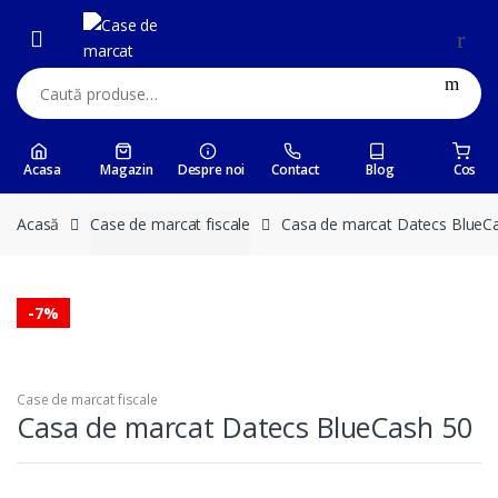
Skip
Skip
to
to
navigation
content
Caută:
Acasa
Magazin
Despre noi
Contact
Blog
Cos
Acasă
Case de marcat fiscale
Casa de marcat Datecs BlueC
-
7%
Case de marcat fiscale
Casa de marcat Datecs BlueCash 50