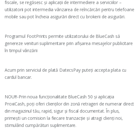
fiscale, se regăsesc și aplicații de intermediere a serviciilor –
utilizatorii pot intermedia vânzarea de reîncărcări pentru telefoane
mobile sau pot încheia asigurări direct cu brokerii de asigurări.
Programul FootPrints permite utilizatorului de BlueCash să
genereze venituri suplimentare prin afișarea mesajelor publicitare
în timpul vânzării
Acum prin serviciul de plată DatecsPay puteți accepta plata cu
cardul bancar.
NOU!!!-Prin noua funcționalitate BlueCash 50 și aplicația
ProxiCash, poți oferi clienților din zonă retrageri de numerar direct
din magazinul tău, rapid, sigur și fiscal documentat. În plus,
primești un comision la fiecare tranzacție și atragi clienți noi,
stimulând cumpărături suplimentare.