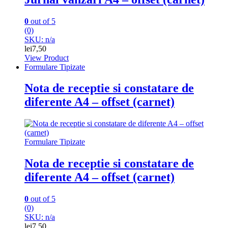
0
out of 5
(0)
SKU: n/a
lei
7,50
View Product
Formulare Tipizate
Nota de receptie si constatare de
diferente A4 – offset (carnet)
Formulare Tipizate
Nota de receptie si constatare de
diferente A4 – offset (carnet)
0
out of 5
(0)
SKU: n/a
lei
7,50