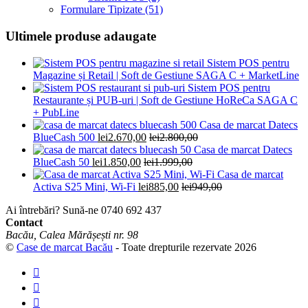
Formulare Tipizate
(51)
Ultimele produse adaugate
Sistem POS pentru
Magazine și Retail | Soft de Gestiune SAGA C + MarketLine
Sistem POS pentru
Restaurante și PUB-uri | Soft de Gestiune HoReCa SAGA C
+ PubLine
Casa de marcat Datecs
BlueCash 500
lei
2.670,00
lei
2.800,00
Casa de marcat Datecs
BlueCash 50
lei
1.850,00
lei
1.999,00
Casa de marcat
Activa S25 Mini, Wi-Fi
lei
885,00
lei
949,00
Ai întrebări? Sună-ne
0740 692 437
Contact
Bacău, Calea Mărășești nr. 98
©
Case de marcat Bacău
- Toate drepturile rezervate 2026