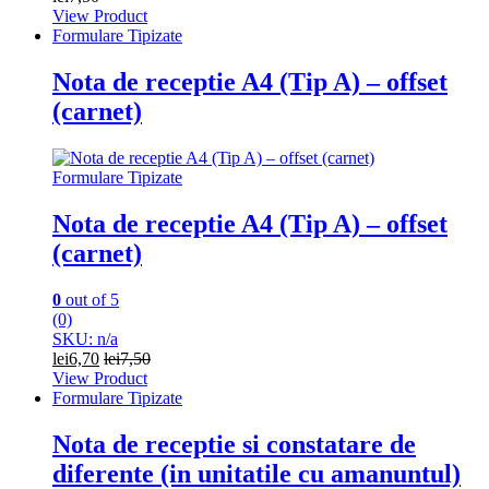
View Product
Formulare Tipizate
Nota de receptie A4 (Tip A) – offset
(carnet)
Formulare Tipizate
Nota de receptie A4 (Tip A) – offset
(carnet)
0
out of 5
(0)
SKU: n/a
lei
6,70
lei
7,50
View Product
Formulare Tipizate
Nota de receptie si constatare de
diferente (in unitatile cu amanuntul)