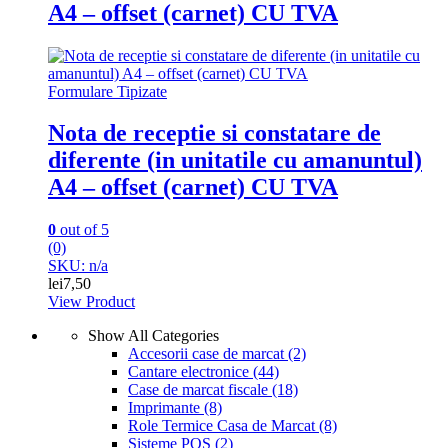
A4 – offset (carnet) CU TVA
Formulare Tipizate
Nota de receptie si constatare de
diferente (in unitatile cu amanuntul)
A4 – offset (carnet) CU TVA
0
out of 5
(0)
SKU: n/a
lei
7,50
View Product
Show All Categories
Accesorii case de marcat
(2)
Cantare electronice
(44)
Case de marcat fiscale
(18)
Imprimante
(8)
Role Termice Casa de Marcat
(8)
Sisteme POS
(2)