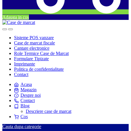
Adauga in cos
Skip
Skip
to
to
navigation
content
Sisteme POS vanzare
Case de marcat fiscale
Cantare electronice
Role Termice Case de Marcat
Formulare Tipizate
Imprimante
Politica de confidentialitate
Contact
Acasa
Magazin
Despre noi
Contact
Blog
Descriere case de marcat
Cos
Cauta dupa categorie