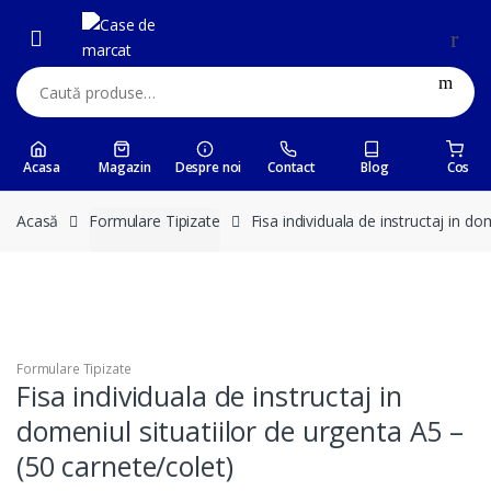
Skip
Skip
to
to
navigation
content
Caută:
Acasa
Magazin
Despre noi
Contact
Blog
Cos
Acasă
Formulare Tipizate
Fisa individuala de instructaj in do
Formulare Tipizate
Fisa individuala de instructaj in
domeniul situatiilor de urgenta A5 –
(50 carnete/colet)