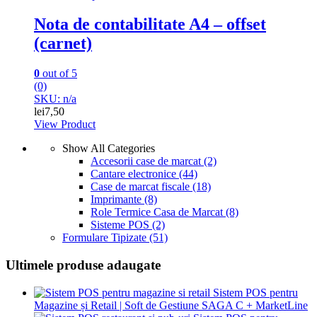
Nota de contabilitate A4 – offset
(carnet)
0
out of 5
(0)
SKU: n/a
lei
7,50
View Product
Show All Categories
Accesorii case de marcat
(2)
Cantare electronice
(44)
Case de marcat fiscale
(18)
Imprimante
(8)
Role Termice Casa de Marcat
(8)
Sisteme POS
(2)
Formulare Tipizate
(51)
Ultimele produse adaugate
Sistem POS pentru
Magazine și Retail | Soft de Gestiune SAGA C + MarketLine