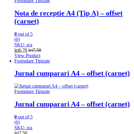
Formulare Tipizate
Nota de receptie A4 (Tip A) – offset
(carnet)
0
out of 5
(0)
SKU: n/a
lei
6,70
lei
7,50
View Product
Formulare Tipizate
Jurnal cumparari A4 – offset (carnet)
Formulare Tipizate
Jurnal cumparari A4 – offset (carnet)
0
out of 5
(0)
SKU: n/a
lei
7,50