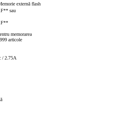
 Memorie externă flash
AF** sau
AF**
pentru memorarea
999 articole
 / 2.75A
lă