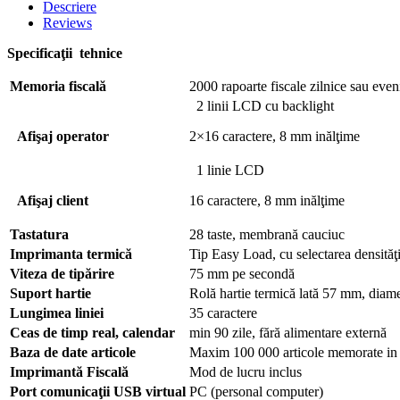
Descriere
Reviews
Specificaţii tehnice
Memoria fiscală
2000 rapoarte fiscale zilnice sau eve
2 linii LCD cu backlight
Afişaj operator
2×16 caractere, 8 mm inălţime
1 linie LCD
Afişaj client
16 caractere, 8 mm inălţime
Tastatura
28 taste, membrană cauciuc
Imprimanta termică
Tip Easy Load, cu selectarea densităţi
Viteza de tipărire
75 mm pe secondă
Suport hartie
Rolă hartie termică lată 57 mm, di
Lungimea liniei
35 caractere
Ceas de timp real, calendar
min 90 zile, fără alimentare externă
Baza de date articole
Maxim 100 000 articole memorate in 
Imprimantă Fiscală
Mod de lucru
inclus
Port comunicaţii USB virtual
PC (personal computer)