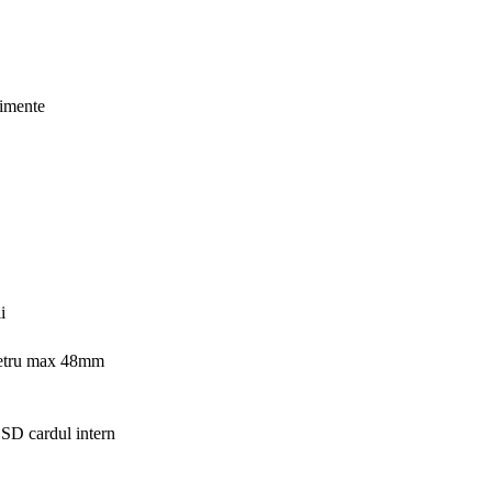
nimente
i
ametru max 48mm
SD cardul intern