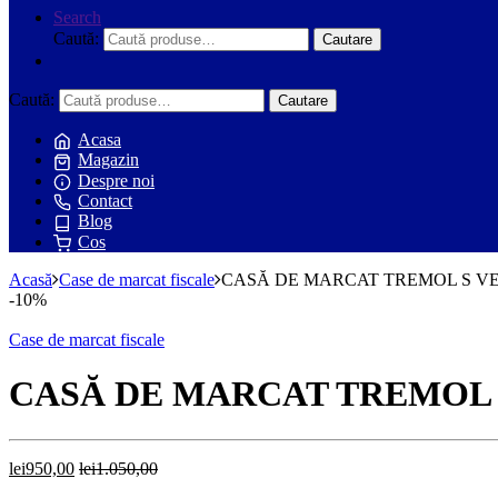
Search
Caută:
Cautare
Caută:
Cautare
Acasa
Magazin
Despre noi
Contact
Blog
Cos
Acasă
Case de marcat fiscale
CASĂ DE MARCAT TREMOL S V
-
10%
Case de marcat fiscale
CASĂ DE MARCAT TREMOL 
lei
950,00
lei
1.050,00