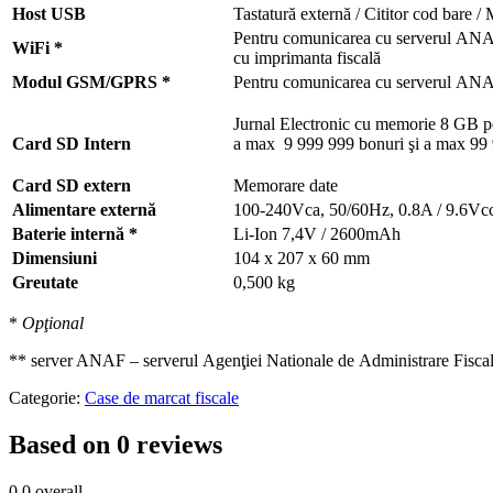
Host USB
Tastatură externă / Cititor cod bare /
Pentru comunicarea cu serverul AN
WiFi *
cu imprimanta fiscală
Modul GSM/GPRS *
Pentru comunicarea cu serverul AN
Jurnal Electronic cu memorie 8 GB 
Card SD Intern
a max 9 999 999 bonuri şi a max 99 
Card SD extern
Memorare date
Alimentare externă
100-240Vca, 50/60Hz, 0.8A / 9.6Vcc
Baterie internă *
Li-Ion 7,4V / 2600mAh
Dimensiuni
104 x 207 x 60 mm
Greutate
0,500 kg
*
Opţional
** server ANAF – serverul Agenţiei Nationale de Administrare Fisca
Categorie:
Case de marcat fiscale
Based on 0 reviews
0.0
overall