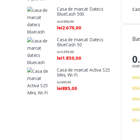
Casa de marcat Datecs
Cat
BlueCash 500
lei
2.800,00
lei
2.670,00
Ba
Casa de marcat Datecs
BlueCash 50
lei
1.999,00
0
lei
1.850,00
over
Casa de marcat Activa S25
Mini, Wi-Fi
lei
949,00
lei
885,00