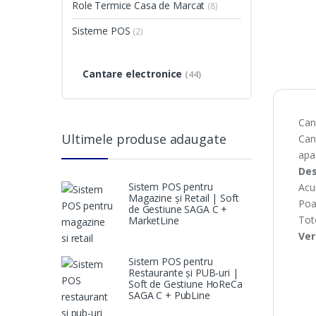
Role Termice Casa de Marcat
(8)
Sisteme POS
(2)
Cantare electronice
(44)
Can
Ultimele produse adaugate
Can
apa
Des
Sistem POS pentru
Acu
Magazine și Retail | Soft
Poat
de Gestiune SAGA C +
Toto
MarketLine
Ver
Sistem POS pentru
Restaurante și PUB-uri |
Soft de Gestiune HoReCa
SAGA C + PubLine