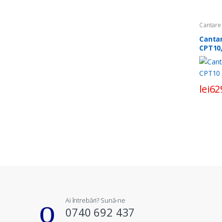
Cantare 
Canta
CPT10,
metro
lei
62
Ai întrebări? Sună-ne
0740 692 437