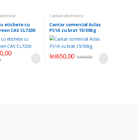
ectronice
Cantare electronice
u etichete cu
Cantar comercial Aclas
reen CAS CL7200
PS1A cu brat 15/30kg
0,00
lei
650,00
lei
800,00
0