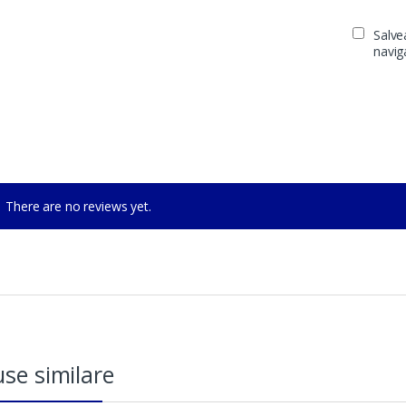
Salve
navig
There are no reviews yet.
se similare