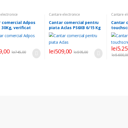
electronice
Cantare electronice
Cantare el
r comercial Adpos
Cantar comercial pentru
Cantar c
 30Kg, verificat
piata Aclas PS6XB 6/15 Kg
touchsc
logic
cu display, acumulator Li-
Ion, power adapter,
verificat metrologic
lei
5.25
9,00
lei
509,00
lei
745,00
lei
595,00
lei
5.600,0