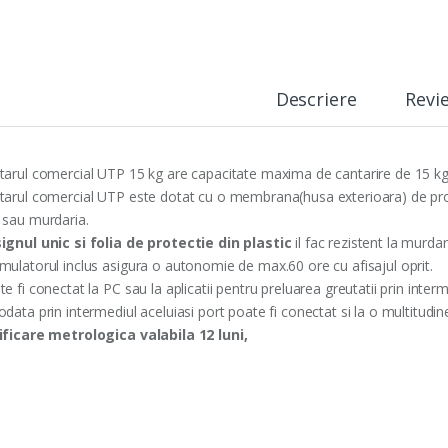
Descriere
Revi
tarul comercial UTP 15 kg are capacitate maxima de cantarire de 15 kg s
tarul comercial UTP este dotat cu o membrana(husa exterioara) de prote
 sau murdaria.
ignul unic si folia de protectie din plastic
il fac rezistent la murdar
mulatorul inclus asigura o autonomie de max.60 ore cu afisajul oprit.
e fi conectat la PC sau la aplicatii pentru preluarea greutatii prin interme
data prin intermediul aceluiasi port poate fi conectat si la o multitudi
ificare metrologica valabila 12 luni,