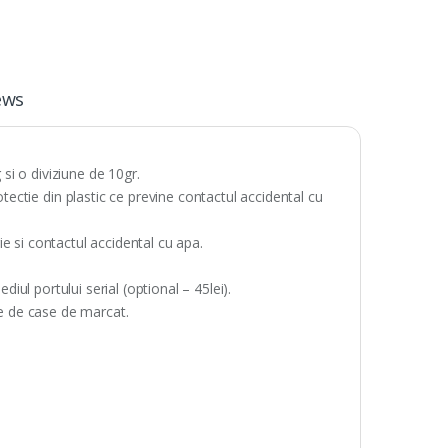
ews
i o diviziune de 10gr.
ctie din plastic ce previne contactul accidental cu
ie si contactul accidental cu apa.
diul portului serial (optional – 45lei).
ne de case de marcat.