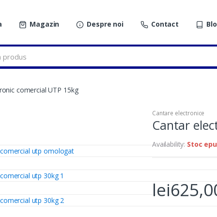
a
Magazin
Despre noi
Contact
Bl
tronic comercial UTP 15kg
Cantare electronice
Cantar elec
Availability:
Stoc epu
lei
625,0