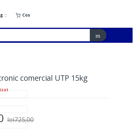
og
Cos
tronic comercial UTP 15kg
izat
0
lei
725,00