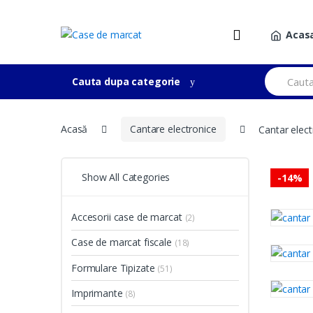
Skip
Skip
to
to
Acas
navigation
content
Search
Cauta dupa categorie
for:
Acasă
Cantare electronice
Cantar elec
Show All Categories
-
14%
Accesorii case de marcat
(2)
Case de marcat fiscale
(18)
Formulare Tipizate
(51)
Imprimante
(8)