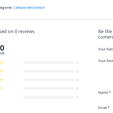
egorie:
Cantare electronice
sed on 0 reviews
Be the 
comerc
.0
Your Rat
all
Your Rev
0
0
0
0
Name
*
0
Email
*