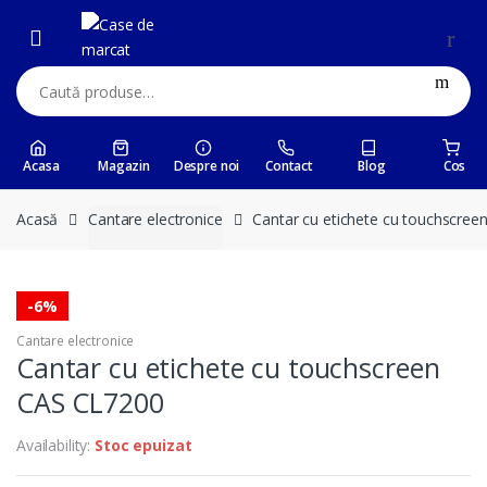
Skip
Skip
to
to
navigation
content
Caută:
Acasa
Magazin
Despre noi
Contact
Blog
Cos
Acasă
Cantare electronice
Cantar cu etichete cu touchscre
-
6%
Cantare electronice
Cantar cu etichete cu touchscreen
CAS CL7200
Availability:
Stoc epuizat