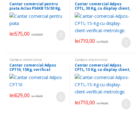
Cantar comercial pentru
Cantar comercial Adpos
piata Aclas PS6XB 15/30 Kg,
CPTL, 30 Kg, cu display client,
acumulator Li-Ion, power
verificat metrologic
adapter, Verificat
metrologic
lei
575,00
lei
630,00
lei
710,00
lei
765,00
Cantare electronice
Cantare electronice
Cantar comercial Adpos
Cantar comercial Adpos
CPT10, 15Kg, verificat
CPTL, 15 Kg, cu display client,
metrologic
verificat metrologic
lei
629,00
lei
745,00
lei
710,00
lei
765,00