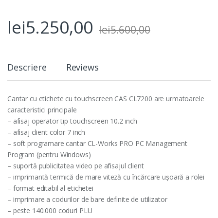
lei
5.250,00
lei
5.600,00
Descriere
Reviews
Cantar cu etichete cu touchscreen CAS CL7200 are urmatoarele
caracteristici principale
– afisaj operator tip touchscreen 10.2 inch
– afisaj client color 7 inch
– soft programare cantar CL-Works PRO PC Management
Program (pentru Windows)
– suportă publicitatea video pe afisajul client
– imprimantă termică de mare viteză cu încărcare ușoară a rolei
– format editabil al etichetei
– imprimare a codurilor de bare definite de utilizator
– peste 140.000 coduri PLU