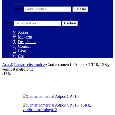
Search
Caută:
Cautare
Caută:
Cautare
Acasa
Magazin
Despre noi
Contact
Blog
Cos
Acasă
Cantare electronice
Cantar comercial Adpos CPT10, 15Kg,
verificat metrologic
-
16%