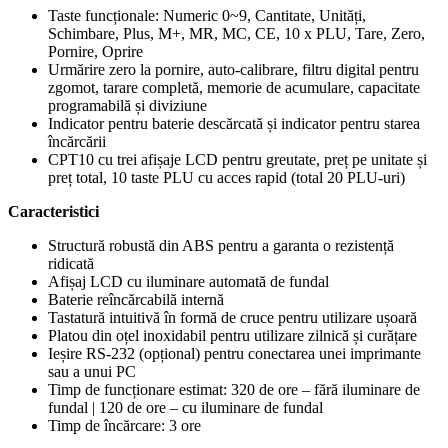
Taste funcționale: Numeric 0~9, Cantitate, Unități,
Schimbare, Plus, M+, MR, MC, CE, 10 x PLU, Tare, Zero,
Pornire, Oprire
Urmărire zero la pornire, auto-calibrare, filtru digital pentru
zgomot, tarare completă, memorie de acumulare, capacitate
programabilă și diviziune
Indicator pentru baterie descărcată și indicator pentru starea
încărcării
CPT10 cu trei afișaje LCD pentru greutate, preț pe unitate și
preț total, 10 taste PLU cu acces rapid (total 20 PLU-uri)
Caracteristici
Structură robustă din ABS pentru a garanta o rezistență
ridicată
Afișaj LCD cu iluminare automată de fundal
Baterie reîncărcabilă internă
Tastatură intuitivă în formă de cruce pentru utilizare ușoară
Platou din oțel inoxidabil pentru utilizare zilnică și curățare
Ieșire RS-232 (opțional) pentru conectarea unei imprimante
sau a unui PC
Timp de funcționare estimat: 320 de ore – fără iluminare de
fundal | 120 de ore – cu iluminare de fundal
Timp de încărcare: 3 ore