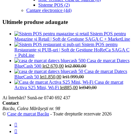
Sisteme POS
(2)
Cantare electronice
(44)
Ultimele produse adaugate
Sistem POS pentru
Magazine și Retail | Soft de Gestiune SAGA C + MarketLine
Sistem POS pentru
Restaurante și PUB-uri | Soft de Gestiune HoReCa SAGA C
+ PubLine
Casa de marcat Datecs
BlueCash 500
lei
2.670,00
lei
2.800,00
Casa de marcat Datecs
BlueCash 50
lei
1.850,00
lei
1.999,00
Casa de marcat
Activa S25 Mini, Wi-Fi
lei
885,00
lei
949,00
Ai întrebări? Sună-ne
0740 692 437
Contact
Bacău, Calea Mărășești nr. 98
©
Case de marcat Bacău
- Toate drepturile rezervate 2026