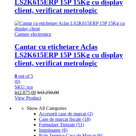
LS2K615ERP 15P 15Kg cu display
client, verificat metrologic
Cantare electronice
Cantar cu etichetare Aclas
LS2K615ERP 15P 15Kg cu display
client, verificat metrologic
0
out of 5
(0)
SKU: n/a
lei
2.875,00
lei
3.250,00
View Product
Show All Categories
Accesorii case de marcat
(2)
Case de marcat fiscale
(18)
Formulare Tipizate
(51)
Imprimante
(8)
Role Termice Casa de Marcat
(8)