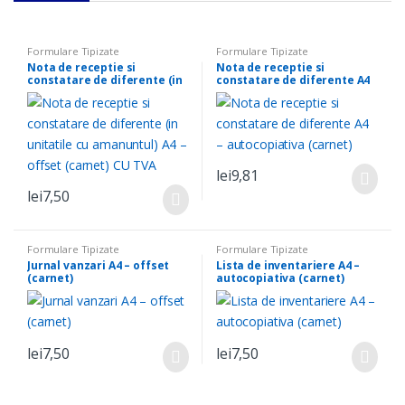
Formulare Tipizate
Formulare Tipizate
Nota de receptie si
Nota de receptie si
constatare de diferente (in
constatare de diferente A4
unitatile cu amanuntul) A4 –
– autocopiativa (carnet)
offset (carnet) CU TVA
lei
9,81
lei
7,50
Formulare Tipizate
Formulare Tipizate
Jurnal vanzari A4 – offset
Lista de inventariere A4 –
(carnet)
autocopiativa (carnet)
lei
7,50
lei
7,50