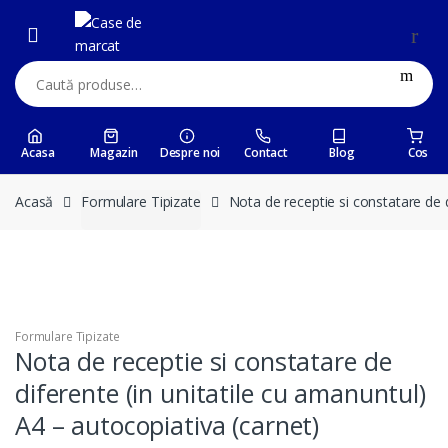
Skip
Skip
to
to
navigation
content
Caută:
Acasa
Magazin
Despre noi
Contact
Blog
Cos
Acasă
Formulare Tipizate
Nota de receptie si constatare de d
Formulare Tipizate
Nota de receptie si constatare de
diferente (in unitatile cu amanuntul)
A4 – autocopiativa (carnet)