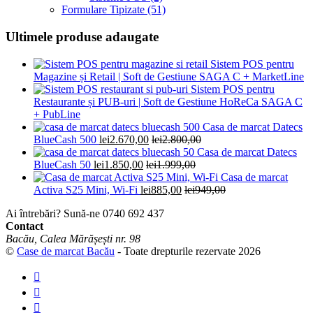
Formulare Tipizate
(51)
Ultimele produse adaugate
Sistem POS pentru
Magazine și Retail | Soft de Gestiune SAGA C + MarketLine
Sistem POS pentru
Restaurante și PUB-uri | Soft de Gestiune HoReCa SAGA C
+ PubLine
Casa de marcat Datecs
BlueCash 500
lei
2.670,00
lei
2.800,00
Casa de marcat Datecs
BlueCash 50
lei
1.850,00
lei
1.999,00
Casa de marcat
Activa S25 Mini, Wi-Fi
lei
885,00
lei
949,00
Ai întrebări? Sună-ne
0740 692 437
Contact
Bacău, Calea Mărășești nr. 98
©
Case de marcat Bacău
- Toate drepturile rezervate 2026