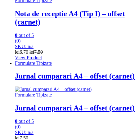
Formulare Tipizate
Nota de receptie A4 (Tip I) – offset
(carnet)
0
out of 5
(0)
SKU: n/a
lei
6,70
lei
7,50
View Product
Formulare Tipizate
Jurnal cumparari A4 – offset (carnet)
Formulare Tipizate
Jurnal cumparari A4 – offset (carnet)
0
out of 5
(0)
SKU: n/a
lei
7,50