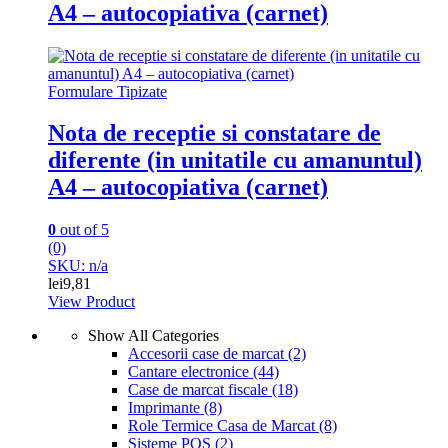
A4 – autocopiativa (carnet)
Formulare Tipizate
Nota de receptie si constatare de
diferente (in unitatile cu amanuntul)
A4 – autocopiativa (carnet)
0
out of 5
(0)
SKU: n/a
lei
9,81
View Product
Show All Categories
Accesorii case de marcat
(2)
Cantare electronice
(44)
Case de marcat fiscale
(18)
Imprimante
(8)
Role Termice Casa de Marcat
(8)
Sisteme POS
(2)