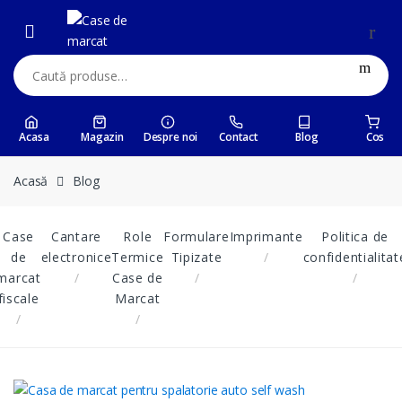
Skip
Skip
to
to
navigation
content
Caută:
Acasa
Magazin
Despre noi
Contact
Blog
Cos
Acasă
Blog
Case
Cantare
Role
Formulare
Imprimante
Politica de
de
electronice
Termice
Tipizate
confidentialitat
marcat
Case de
fiscale
Marcat