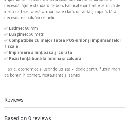
necesită lățime standard de bon. Fabricate din hârtie termică de
înaltă calitate, oferă o imprimare clară, durabilă și rapidă, fără
necesitatea utilizării cernelii.
✅
Lățime:
80 mm
✅
Lungime:
60 metri
✅
Compatibile cu majoritatea POS-urilor și imprimantelor
fiscale
✅
Imprimare silențioasă și curată
✅
Rezistență bună la lumină și căldură
Fiabile, economice și ușor de utilizat – ideale pentru fluxuri mari
de bonuri în comerț, restaurante și servicii.
Reviews
Based on 0 reviews