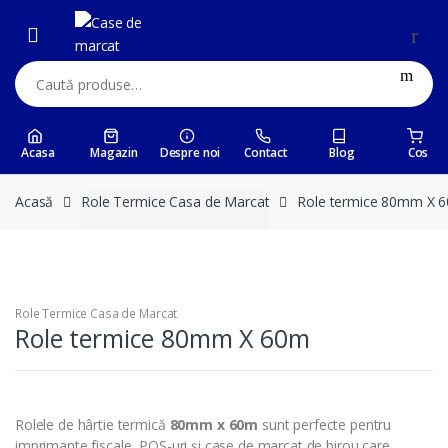
Skip
Skip
to
to
navigation
content
Caută:
Acasa
Magazin
Despre noi
Contact
Blog
Cos
Acasă
Role Termice Casa de Marcat
Role termice 80mm X 
Role Termice Casa de Marcat
Role termice 80mm X 60m
Rolele de hârtie termică
80mm x 60m
sunt perfecte pentru
imprimante fiscale, POS-uri și case de marcat de birou care