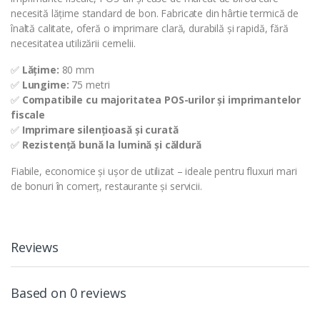
necesită lățime standard de bon. Fabricate din hârtie termică de
înaltă calitate, oferă o imprimare clară, durabilă și rapidă, fără
necesitatea utilizării cernelii.
✅
Lățime:
80 mm
✅
Lungime:
75 metri
✅
Compatibile cu majoritatea POS-urilor și imprimantelor
fiscale
✅
Imprimare silențioasă și curată
✅
Rezistență bună la lumină și căldură
Fiabile, economice și ușor de utilizat – ideale pentru fluxuri mari
de bonuri în comerț, restaurante și servicii.
Reviews
Based on 0 reviews