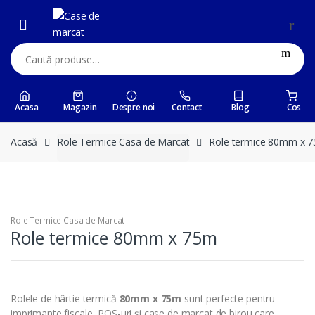
Skip
Skip
to
to
navigation
content
Caută:
Acasa
Magazin
Despre noi
Contact
Blog
Cos
Acasă
Role Termice Casa de Marcat
Role termice 80mm x 
Role Termice Casa de Marcat
Role termice 80mm x 75m
Rolele de hârtie termică
80mm x 75m
sunt perfecte pentru
imprimante fiscale, POS-uri și case de marcat de birou care