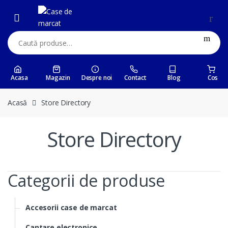
Skip
Skip
to
to
navigation
content
Caută:
Acasa
Magazin
Despre noi
Contact
Blog
Cos
Acasă
Store Directory
Store Directory
Categorii de produse
Accesorii case de marcat
Cantare electronice