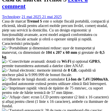
comment
Technology
21 mai 2025
21 mai 2025
Casa de marcat
Tremol S
este o soluție fiscală portabilă, compactă și
eficientă, ideală pentru afaceri mobile precum livrări, comerț stradal,
piețe sau servicii la domiciliu. Cu un design ergonomic și
funcționalități avansate, acest model asigură conformitatea cu
cerințele fiscale actuale și oferă o operare simplă și rapidă.
Caracteristici principale:
Portabilitate și dimensiuni reduse: ușor de transportat și
manevrat, cu dimensiuni de
104 x 207 x 60 mm
și greutate de
0,5
kg
.
Conectivitate avansată: dotată cu
Wi-Fi
și opțional
GPRS
,
permite transmiterea automată a datelor către ANAF.
Jurnal electronic: memorie internă de
8 GB
, capabilă să
stocheze până la 9.999.999 de bonuri fiscale.
Baterie de lungă durată: acumulator
Li-Ion de 7,4V/2600mAh
,
asigurând autonomie extinsă pentru utilizare zilnică fără întreruperi.
Imprimare rapidă: viteză de tipărire de 75 mm/sec, cu suport
pentru role de hârtie termică de 57 mm lățime.
Afișaje clare: ecran LCD pentru operator (2 linii x 16 caractere)
și afișaj pentru client (1 linie x 16 caractere), ambele cu iluminare de
fundal.
Tastatură ergonomică: 28 de taste cu membrană din cauciuc,