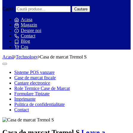
Caută:
Cautare
Acasa
Magazin
Despre noi
Contact
Blog
Cos
Acasă
Technology
Casa de marcat Tremol S
Toggle
navigation
Sisteme POS vanzare
Case de marcat fiscale
Cantare electronice
Role Termice Case de Marcat
Formulare Tipizate
Imprimante
Politica de confidentialitate
Contact
Casa de marcat Tremol S
Leave a