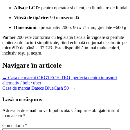
Afișaje LCD
:
pentru operator și client, cu iluminare de fundal
Viteză de tipărire
:
90 mm/secundă
Dimensiuni
:
aproximativ 206 x 96 x 71 mm; greutate ~600 g
Partner 200 este conformă cu legislația fiscală în vigoare și permite
emiterea de facturi simplificate, fiind echipată cu jurnal electronic pe
microSD de până la 32 GB.
Este disponibilă în mai multe culori,
inclusiv roșu și negru.
Navigare în articole
←
Casa de marcat ORGTECH TEO, perfecta pentru transport
alternativ / bolt / uber
Casa de marcat Datecs BlueCash 50
→
Lasă un răspuns
Adresa ta de email nu va fi publicată.
Câmpurile obligatorii sunt
marcate cu
*
Comentariu
*