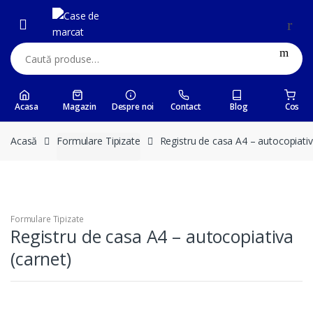
Skip
Skip
to
to
navigation
content
Caută:
Acasa
Magazin
Despre noi
Contact
Blog
Cos
Acasă
Formulare Tipizate
Registru de casa A4 – autocopiativ
Formulare Tipizate
Registru de casa A4 – autocopiativa
(carnet)