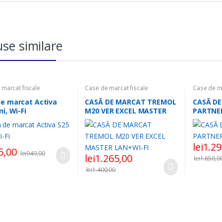
se similare
 marcat fiscale
Case de marcat fiscale
Case de ma
de marcat Activa
CASĂ DE MARCAT TREMOL
CASĂ D
ni, Wi-Fi
M20 VER EXCEL MASTER
PARTNER
LAN+WI-FI
lei
1.29
5,00
lei
949,00
lei
1.265,00
lei
1.650,0
lei
1.400,00