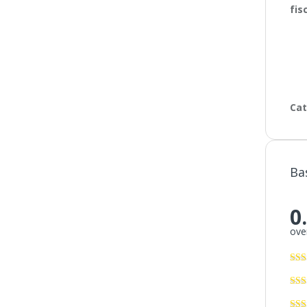
fis
Cat
Ba
0
over