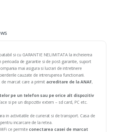
ews
mbatabil si cu GARANTIE NELIMITATA la incheierea
in perioada de garantie si de post-garantie, suport
e, compania mai asigura si lucrari de intretinere
erderile cauzate de intreruperea functionarii.
at de marcat care a primit
acreditare de la ANAF
,
elor pe un telefon sau pe orice alt dispozitiv
ce si pe un dispozitiv extern – sd card, PC etc.
ra in activitatile de curierat si de transport. Casa de
pentru incarcare de la retea.
 WiFi ce permite
conectarea casei de marcat