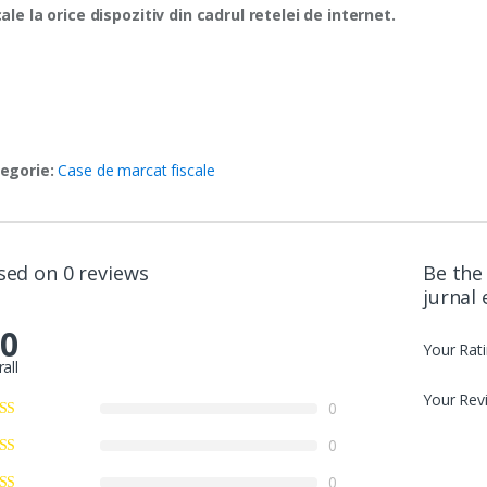
cale la orice dispozitiv din cadrul retelei de internet.
egorie:
Case de marcat fiscale
sed on 0 reviews
Be the
jurnal
.0
Your Rat
all
Your Rev
0
0
0