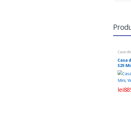
Produ
Case de
Casa 
S25 Mi
lei
88