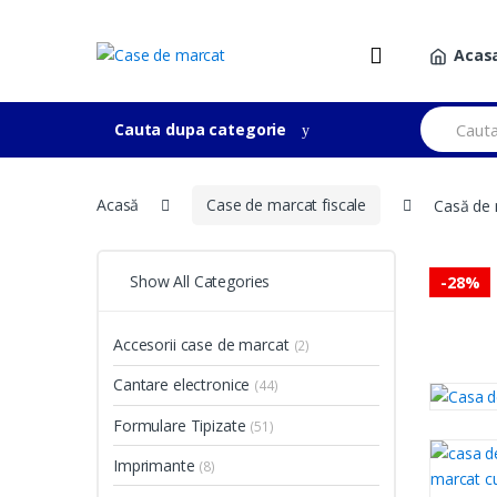
Skip
Skip
to
to
Acas
navigation
content
Search
Cauta dupa categorie
for:
Acasă
Case de marcat fiscale
Casă de 
Show All Categories
-
28%
Accesorii case de marcat
(2)
Cantare electronice
(44)
Formulare Tipizate
(51)
Imprimante
(8)