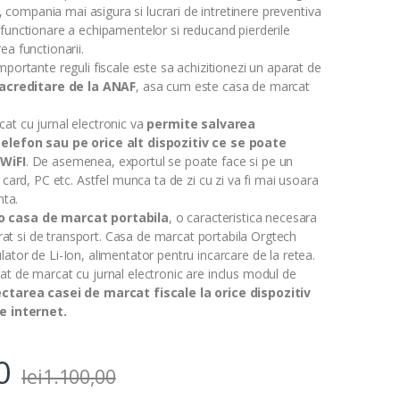
te, compania mai asigura si lucrari de intretinere preventiva
functionare a echipamentelor si reducand pierderile
ea functionarii.
mportante reguli fiscale este sa achizitionezi un aparat de
acreditare de la ANAF
, asa cum este casa de marcat
at cu jurnal electronic va
permite salvarea
elefon sau pe orice alt dispozitiv ce se poate
 WiFI
. De asemenea, exportul se poate face si pe un
 card, PC etc. Astfel munca ta de zi cu zi va fi mai usoara
nta.
o casa de marcat portabila
, o caracteristica necesara
ierat si de transport. Casa de marcat portabila Orgtech
ator de Li-Ion, alimentator pentru incarcare de la retea.
t de marcat cu jurnal electronic are inclus modul de
ctarea casei de marcat fiscale la orice dispozitiv
de internet.
0
lei
1.100,00