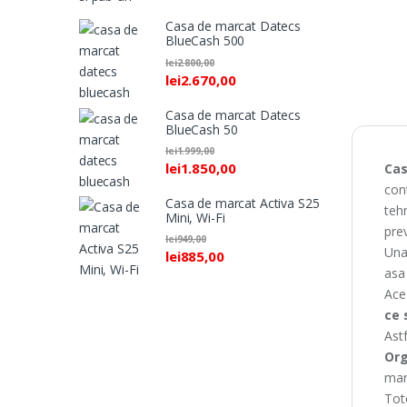
Casa de marcat Datecs
BlueCash 500
lei
2.800,00
lei
2.670,00
Casa de marcat Datecs
BlueCash 50
lei
1.999,00
lei
1.850,00
Cas
cont
Casa de marcat Activa S25
tehn
Mini, Wi-Fi
pre
lei
949,00
Una 
lei
885,00
asa
Ace
ce 
Astf
Org
mar
Tot