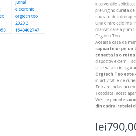
interventiile solicita
prelungind durata de 
cauzate de intreruper
Una dintre cele mai i
marcat care a primit
Orgtech Teo.
Aceasta casa de marc
rapoartelor pe un t
conecta la o retea
dispozitiv extern – sd
si se va afla in sigura
Orgtech Teo este 
in activitatile de cur
Teo are inclus acumul
Totodata, acest apara
WiFi ce permite
cone
din cadrul retelei 
lei
790,0