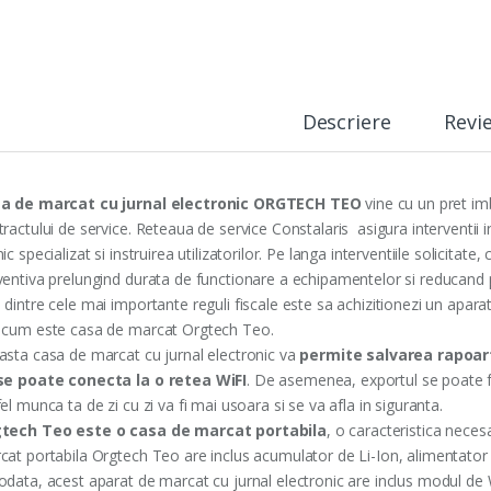
Descriere
Revi
a de marcat cu jurnal electronic ORGTECH TEO
vine cu un pret i
ractului de service. Reteaua de service Constalaris asigura interventii 
ic specializat si instruirea utilizatorilor. Pe langa interventiile solicitat
ventiva prelungind durata de functionare a echipamentelor si reducand pi
dintre cele mai importante reguli fiscale este sa achizitionezi un apar
 cum este casa de marcat Orgtech Teo.
asta casa de marcat cu jurnal electronic va
permite salvarea rapoart
se poate conecta la o retea WiFI
. De asemenea, exportul se poate fa
el munca ta de zi cu zi va fi mai usoara si se va afla in siguranta.
tech Teo este o casa de marcat portabila
, o caracteristica necesa
cat portabila Orgtech Teo are inclus acumulator de Li-Ion, alimentator 
odata, acest aparat de marcat cu jurnal electronic are inclus modul de