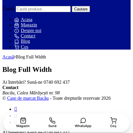
Caută:
Cautare
Acasa
Magazin
Despre noi
Contact
Blog
Cos
Acasă
Blog Full Width
Blog Full Width
Ai întrebări? Sună-ne
0740 692 437
Contact
Bacău, Calea Mărășești nr. 98
©
Case de marcat Bacău
- Toate drepturile rezervate 2026
Magazin
Sună
WhatsApp
Coș
Ai întrebări? Sună-ne
0740 692 437