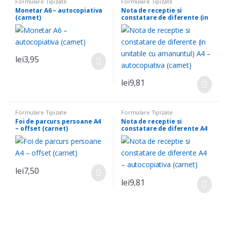
Formulare Tipizate
Formulare Tipizate
Monetar A6 – autocopiativa
Nota de receptie si
(carnet)
constatare de diferente (in
unitatile cu amanuntul) A4 –
autocopiativa (carnet)
lei
3,95
lei
9,81
Formulare Tipizate
Formulare Tipizate
Foi de parcurs persoane A4
Nota de receptie si
– offset (carnet)
constatare de diferente A4
– autocopiativa (carnet)
lei
7,50
lei
9,81