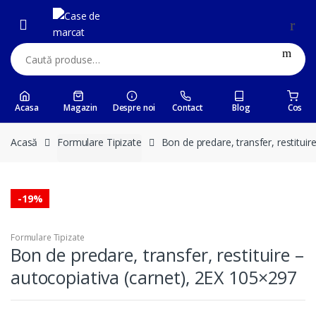
Skip
Skip
to
to
navigation
content
Caută:
Acasa
Magazin
Despre noi
Contact
Blog
Cos
Acasă
Formulare Tipizate
Bon de predare, transfer, restitui
-
19%
Formulare Tipizate
Bon de predare, transfer, restituire –
autocopiativa (carnet), 2EX 105×297