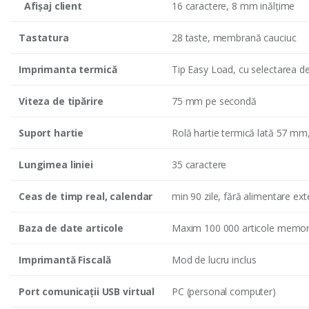
Afişaj client
16 caractere, 8 mm inălţime
Tastatura
28 taste, membrană cauciuc
Imprimanta termică
Tip Easy Load, cu selectarea den
Viteza de tipărire
75 mm pe secondă
Suport hartie
Rolă hartie termică lată 57 
Lungimea liniei
35 caractere
Ceas de timp real, calendar
min 90 zile, fără alimentare ex
Baza de date articole
Maxim 100 000 articole memora
Imprimantă Fiscală
Mod de lucru
inclus
Port comunicaţii USB virtual
PC (personal computer)