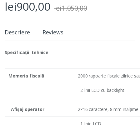
lei
900,00
lei
1.050,00
Descriere
Reviews
Specificaţii tehnice
Memoria fiscală
2000 rapoarte fiscale zilnice s
2 linii LCD cu backlight
Afişaj operator
2×16 caractere, 8 mm inălţime
1 linie LCD