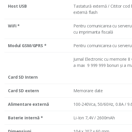
Host USB
Tastatură externă / Cititor cod
externă flash
WiFi *
Pentru comunicarea cu server
cu imprimanta fiscală
Modul GSM/GPRS *
Pentru comunicarea cu server
Jurnal Electronic cu memorie 
a max 9 999 999 bonuri şi a ma
Card SD Intern
Card SD extern
Memorare date
Alimentare externă
100-240Vca, 50/60Hz, 0.8A / 9.
Baterie internă *
Li-Ion 7,4V / 2600mAh
Dimensiuni
104 x 207 x 60 mm