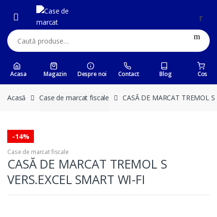
Skip
Skip
to
to
navigation
content
Caută:
Acasa
Magazin
Despre noi
Contact
Blog
Cos
Acasă
Case de marcat fiscale
CASĂ DE MARCAT TREMOL S V
-
14%
Case de marcat fiscale
CASĂ DE MARCAT TREMOL S
VERS.EXCEL SMART WI-FI